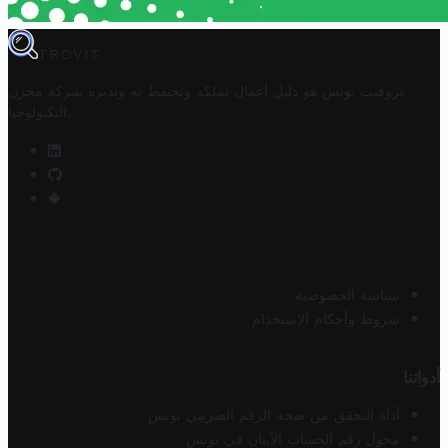
TROVIT
تروفيت تونس هو دليل أعمال تملكه وتحتفظ به وتديره
شركة مخزن
.
التكنولوجيا
سياسة الخصوصية
شروط وأحكام الاستخدام
أدواتنا
أداة التحقق من صحة الرقم الضريبي تونس
محول رقم الحساب الآيبان في تونس