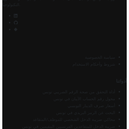
.
التكنولوجيا
سياسة الخصوصية
شروط وأحكام الاستخدام
أدواتنا
أداة التحقق من صحة الرقم الضريبي تونس
محول رقم الحساب الآيبان في تونس
أسعار صرف الدينار التونسي
البحث عن الرمز البريدي في تونس
محاكي ضريبة الدخل الشخصي للموظف/المتقاعد
ضريبة الدخل للمتقاعدين الفرنسيين المقيمين في تونس