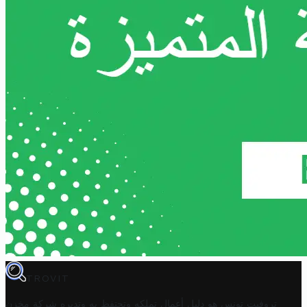
TROVIT
تروفيت تونس هو دليل أعمال تملكه وتحتفظ به وتديره
شركة مخزن