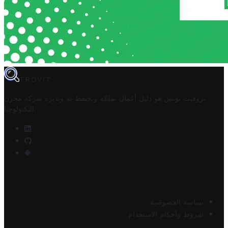
TROVIT
تروفيت تونس هو دليل أعمال تملكه وتحتفظ به وتديره
شركة مخزن
.
التكنولوجيا
سياسة الخصوصية
شروط وأحكام الاستخدام