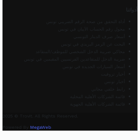
أدواتنا
أداة التحقق من صحة الرقم الضريبي تونس
محول رقم الحساب الآيبان في تونس
أسعار صرف الدينار التونسي
البحث عن الرمز البريدي في تونس
محاكي ضريبة الدخل الشخصي للموظف/المتقاعد
ضريبة الدخل للمتقاعدين الفرنسيين المقيمين في تونس
أسعار السيارات الجديدة في تونس
أخبار تروفيت
أخبار تونس
رابط خلفي مجاني
قائمة الشركات الأهلية المحلية
قائمة الشركات الأهلية الجهوية
2025 © Trovit. All Rights Reserved.
Powered By
MegaWeb
.