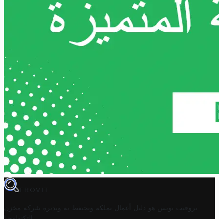
TROVIT
تروفيت تونس هو دليل أعمال تملكه وتحتفظ به وتديره
شركة مخزن
.
التكنولوجيا