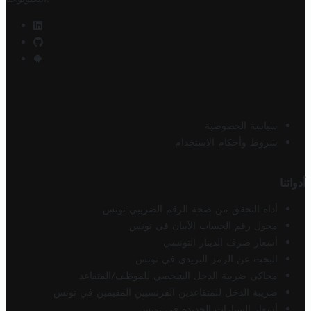
سياسة الخصوصية
شروط وأحكام الاستخدام
أدواتنا
أداة التحقق من صحة الرقم الضريبي تونس
محول رقم الحساب الآيبان في تونس
أسعار صرف الدينار التونسي
البحث عن الرمز البريدي في تونس
محاكي ضريبة الدخل الشخصي للموظف/المتقاعد
ضريبة الدخل للمتقاعدين الفرنسيين المقيمين في تونس
أسعار السيارات الجديدة في تونس