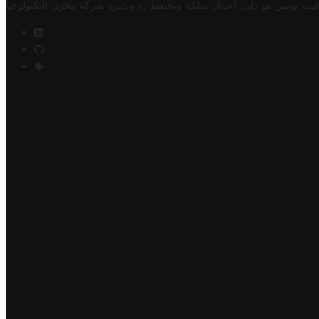
فيت تونس هو دليل أعمال تملكه وتحتفظ به وتديره
شركة مخزن التكنولوجيا