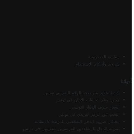
سياسة الخصوصية
شروط وأحكام الاستخدام
أدواتنا
أداة التحقق من صحة الرقم الضريبي تونس
محول رقم الحساب الآيبان في تونس
أسعار صرف الدينار التونسي
البحث عن الرمز البريدي في تونس
محاكي ضريبة الدخل الشخصي للموظف/المتقاعد
ضريبة الدخل للمتقاعدين الفرنسيين المقيمين في تونس