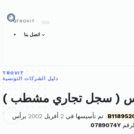
TROVIT
اتصل بنا
TROVIT
دليل الشركات التونسية
لوس ( سجل تجاري مشطب )
B118952
. تم تأسيسها في 2 أفريل 2002 برأس
لرقم
0789074Y
.