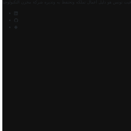
فيت تونس هو دليل أعمال تملكه وتحتفظ به وتديره
شركة مخزن التكنولوجيا