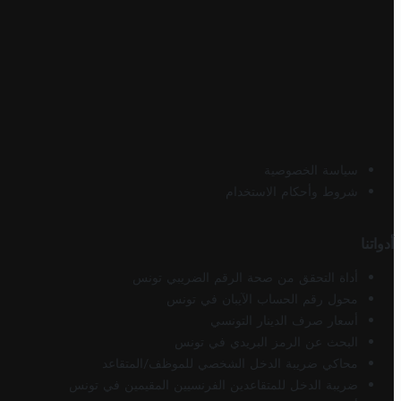
سياسة الخصوصية
شروط وأحكام الاستخدام
أدواتنا
أداة التحقق من صحة الرقم الضريبي تونس
محول رقم الحساب الآيبان في تونس
أسعار صرف الدينار التونسي
البحث عن الرمز البريدي في تونس
محاكي ضريبة الدخل الشخصي للموظف/المتقاعد
ضريبة الدخل للمتقاعدين الفرنسيين المقيمين في تونس