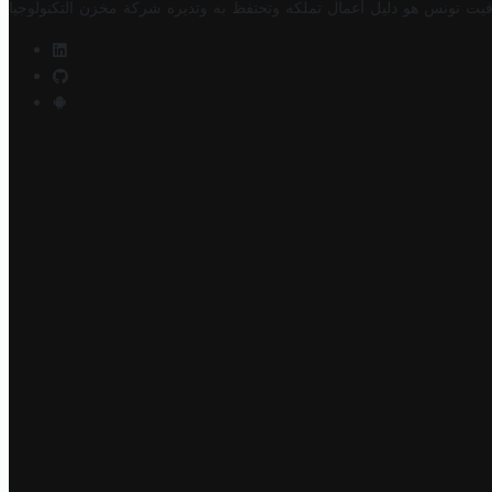
فيت تونس هو دليل أعمال تملكه وتحتفظ به وتديره
شركة مخزن التكنولوجيا