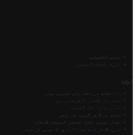
سياسة الخصوصية
شروط وأحكام الاستخدام
أدواتنا
أداة التحقق من صحة الرقم الضريبي تونس
محول رقم الحساب الآيبان في تونس
أسعار صرف الدينار التونسي
البحث عن الرمز البريدي في تونس
محاكي ضريبة الدخل الشخصي للموظف/المتقاعد
ضريبة الدخل للمتقاعدين الفرنسيين المقيمين في تونس