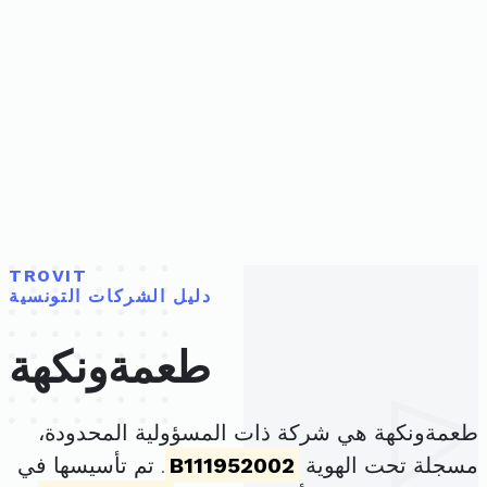
TROVIT
دليل الشركات التونسية
طعمةونكهة
طعمةونكهة هي شركة ذات المسؤولية المحدودة،
مسجلة تحت الهوية
B111952002
. تم تأسيسها في