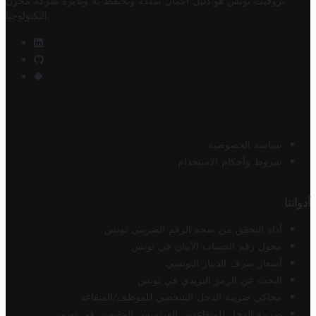
تروفيت تونس هو دليل أعمال تملكه وتحتفظ به وتديره
شركة مخزن
.
التكنولوجيا
سياسة الخصوصية
شروط وأحكام الاستخدام
أدواتنا
أداة التحقق من صحة الرقم الضريبي تونس
محول رقم الحساب الآيبان في تونس
أسعار صرف الدينار التونسي
البحث عن الرمز البريدي في تونس
محاكي ضريبة الدخل الشخصي للموظف/المتقاعد
ضريبة الدخل للمتقاعدين الفرنسيين المقيمين في تونس