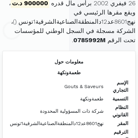
26 فيفري 2002 برأس مال قدره
900000 د.ت
،
ويقع مقرها الرئيسي في
نهج8601عد12دالمنطقةالصناعيةالشرقية1تونس (
)،
الشركة مسجلة في السجل الوطني للمؤسسات
تحت الرقم
0785992M
.
معلومات حول
طعمةونكهة
الإسم
Gouts & Saveurs
التجاري
التسمية
طعمةونكهة
النظام
شركة ذات المسؤولية المحدودة
القانوني
المقر
نهج8601عد12دالمنطقةالصناعيةالشرقية1تونس
الترقيم