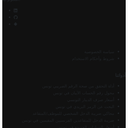
سياسة الخصوصية
شروط وأحكام الاستخدام
أدواتنا
أداة التحقق من صحة الرقم الضريبي تونس
محول رقم الحساب الآيبان في تونس
أسعار صرف الدينار التونسي
البحث عن الرمز البريدي في تونس
محاكي ضريبة الدخل الشخصي للموظف/المتقاعد
ضريبة الدخل للمتقاعدين الفرنسيين المقيمين في تونس
أسعار السيارات الجديدة في تونس