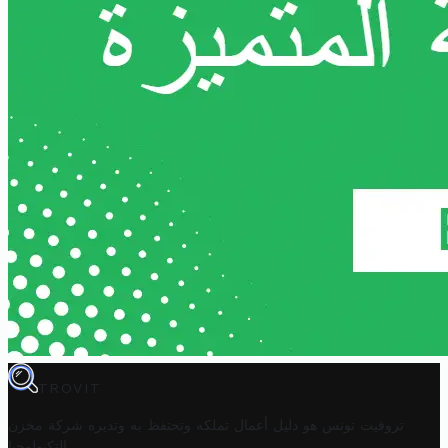
TROVIT
تروفيت تونس هو دليل أعمال تملكه وتحتفظ به وتديره
شركة مخزن
.
التكنولوجيا