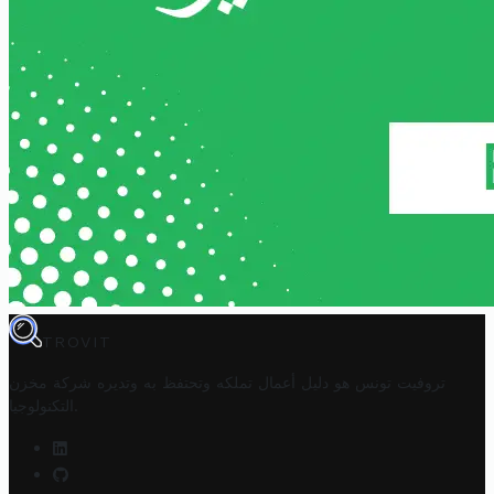
TROVIT
تروفيت تونس هو دليل أعمال تملكه وتحتفظ به وتديره
شركة مخزن
.
التكنولوجيا