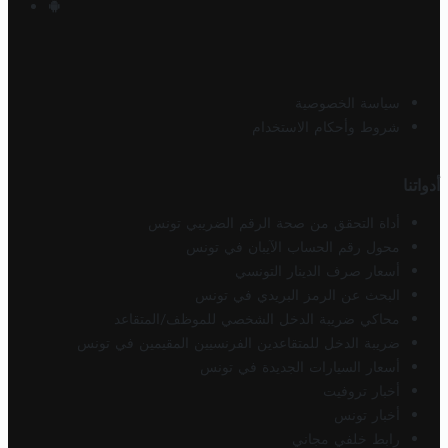
سياسة الخصوصية
شروط وأحكام الاستخدام
أدواتنا
أداة التحقق من صحة الرقم الضريبي تونس
محول رقم الحساب الآيبان في تونس
أسعار صرف الدينار التونسي
البحث عن الرمز البريدي في تونس
محاكي ضريبة الدخل الشخصي للموظف/المتقاعد
ضريبة الدخل للمتقاعدين الفرنسيين المقيمين في تونس
أسعار السيارات الجديدة في تونس
أخبار تروفيت
أخبار تونس
رابط خلفي مجاني