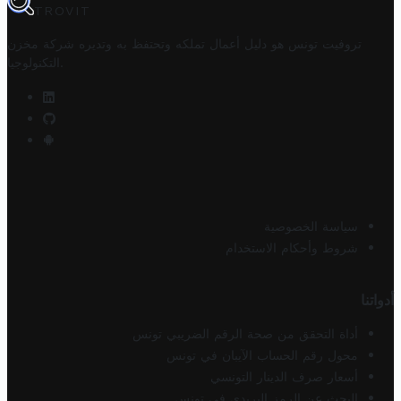
TROVIT
تروفيت تونس هو دليل أعمال تملكه وتحتفظ به وتديره
شركة مخزن
.
التكنولوجيا
سياسة الخصوصية
شروط وأحكام الاستخدام
أدواتنا
أداة التحقق من صحة الرقم الضريبي تونس
محول رقم الحساب الآيبان في تونس
أسعار صرف الدينار التونسي
البحث عن الرمز البريدي في تونس