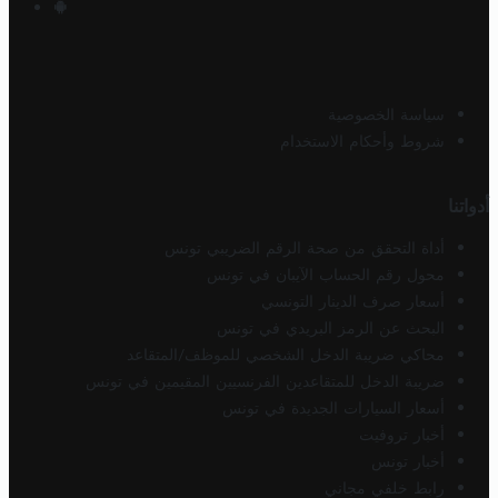
سياسة الخصوصية
شروط وأحكام الاستخدام
أدواتنا
أداة التحقق من صحة الرقم الضريبي تونس
محول رقم الحساب الآيبان في تونس
أسعار صرف الدينار التونسي
البحث عن الرمز البريدي في تونس
محاكي ضريبة الدخل الشخصي للموظف/المتقاعد
ضريبة الدخل للمتقاعدين الفرنسيين المقيمين في تونس
أسعار السيارات الجديدة في تونس
أخبار تروفيت
أخبار تونس
رابط خلفي مجاني