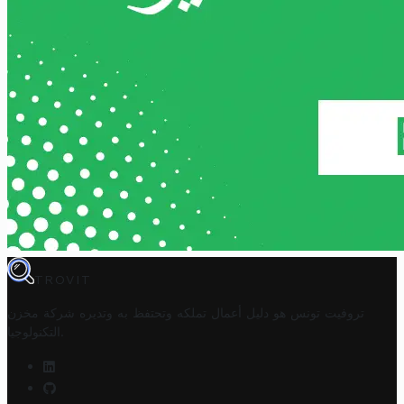
TROVIT
تروفيت تونس هو دليل أعمال تملكه وتحتفظ به وتديره
شركة مخزن
.
التكنولوجيا