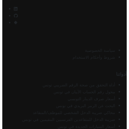
سياسة الخصوصية
شروط وأحكام الاستخدام
أدواتنا
أداة التحقق من صحة الرقم الضريبي تونس
محول رقم الحساب الآيبان في تونس
أسعار صرف الدينار التونسي
البحث عن الرمز البريدي في تونس
محاكي ضريبة الدخل الشخصي للموظف/المتقاعد
ضريبة الدخل للمتقاعدين الفرنسيين المقيمين في تونس
أسعار السيارات الجديدة في تونس