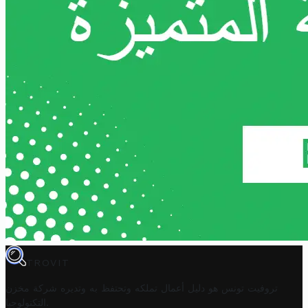
TROVIT
تروفيت تونس هو دليل أعمال تملكه وتحتفظ به وتديره
شركة مخزن
.
التكنولوجيا