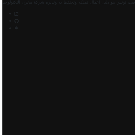
فيت تونس هو دليل أعمال تملكه وتحتفظ به وتديره
شركة مخزن التكنولوجيا