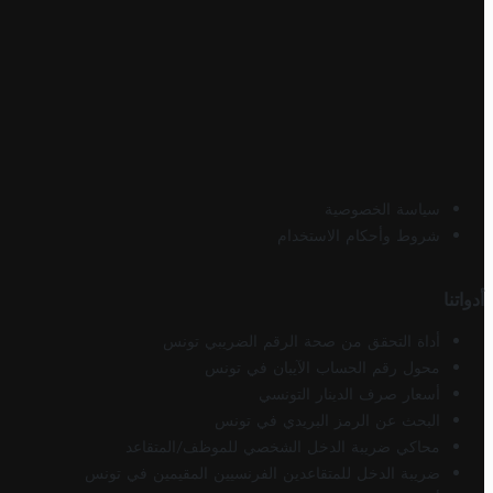
سياسة الخصوصية
شروط وأحكام الاستخدام
أدواتنا
أداة التحقق من صحة الرقم الضريبي تونس
محول رقم الحساب الآيبان في تونس
أسعار صرف الدينار التونسي
البحث عن الرمز البريدي في تونس
محاكي ضريبة الدخل الشخصي للموظف/المتقاعد
ضريبة الدخل للمتقاعدين الفرنسيين المقيمين في تونس