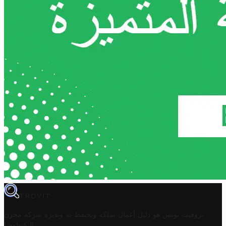
TROVIT
تروفيت تونس هو دليل أعمال تملكه وتحتفظ به وتديره
شركة مخزن
.
التكنولوجيا