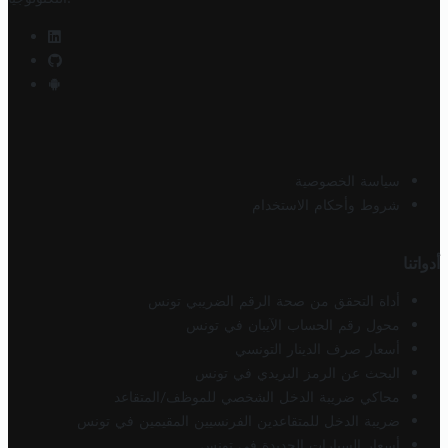
سياسة الخصوصية
شروط وأحكام الاستخدام
أدواتنا
أداة التحقق من صحة الرقم الضريبي تونس
محول رقم الحساب الآيبان في تونس
أسعار صرف الدينار التونسي
البحث عن الرمز البريدي في تونس
محاكي ضريبة الدخل الشخصي للموظف/المتقاعد
ضريبة الدخل للمتقاعدين الفرنسيين المقيمين في تونس
أسعار السيارات الجديدة في تونس