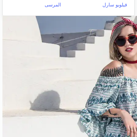
فيلوبو سارل
المرسى