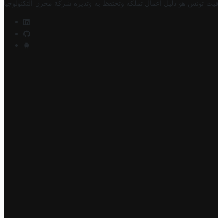
فيت تونس هو دليل أعمال تملكه وتحتفظ به وتديره
شركة مخزن التكنولوجيا