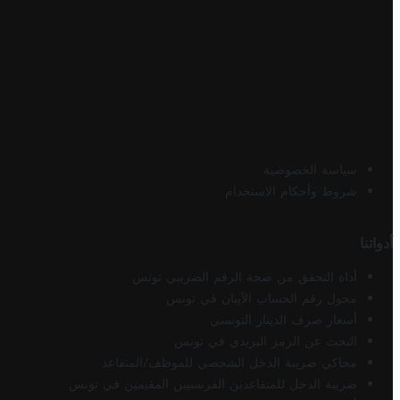
سياسة الخصوصية
شروط وأحكام الاستخدام
أدواتنا
أداة التحقق من صحة الرقم الضريبي تونس
محول رقم الحساب الآيبان في تونس
أسعار صرف الدينار التونسي
البحث عن الرمز البريدي في تونس
محاكي ضريبة الدخل الشخصي للموظف/المتقاعد
ضريبة الدخل للمتقاعدين الفرنسيين المقيمين في تونس