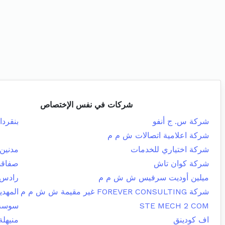
شركات في نفس الإختصاص
شركة س. ج أنفو
بنقردا
شركة اعلامية اتصالات ش م م
شركة اختياري للخدمات
مدنين 
شركة كوان تاش
صفاقس
ميلين أوديت سرفيس ش ش م م
رادس
شركة FOREVER CONSULTING غير مقيمة ش ش م م
المهدي
STE MECH 2 COM
سوسة 
اف كودينق
منيهلة