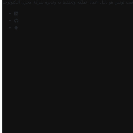
فيت تونس هو دليل أعمال تملكه وتحتفظ به وتديره
شركة مخزن التكنولوجيا