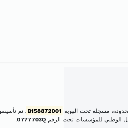
حدودة، مسجلة تحت الهوية
B158872001
. تم تأسيسها في 26 جانفي 001
ل الوطني للمؤسسات تحت الرقم
0777703Q
.