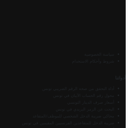
سياسة الخصوصية
شروط وأحكام الاستخدام
أدواتنا
أداة التحقق من صحة الرقم الضريبي تونس
محول رقم الحساب الآيبان في تونس
أسعار صرف الدينار التونسي
البحث عن الرمز البريدي في تونس
محاكي ضريبة الدخل الشخصي للموظف/المتقاعد
ضريبة الدخل للمتقاعدين الفرنسيين المقيمين في تونس