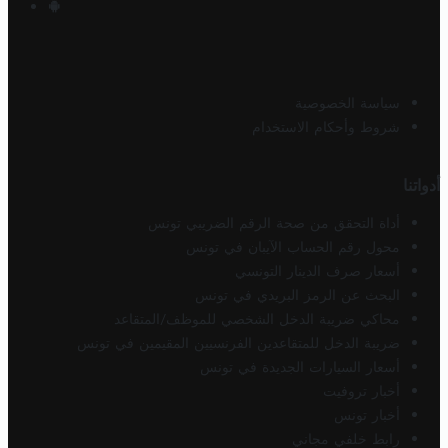
سياسة الخصوصية
شروط وأحكام الاستخدام
أدواتنا
أداة التحقق من صحة الرقم الضريبي تونس
محول رقم الحساب الآيبان في تونس
أسعار صرف الدينار التونسي
البحث عن الرمز البريدي في تونس
محاكي ضريبة الدخل الشخصي للموظف/المتقاعد
ضريبة الدخل للمتقاعدين الفرنسيين المقيمين في تونس
أسعار السيارات الجديدة في تونس
أخبار تروفيت
أخبار تونس
رابط خلفي مجاني