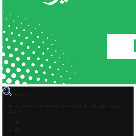
TROVIT
تروفيت تونس هو دليل أعمال تملكه وتحتفظ به وتديره
شركة مخزن
.
التكنولوجيا