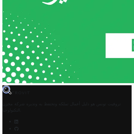
TROVIT
تروفيت تونس هو دليل أعمال تملكه وتحتفظ به وتديره
شركة مخزن
.
التكنولوجيا