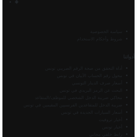
سياسة الخصوصية
شروط وأحكام الاستخدام
أدواتنا
أداة التحقق من صحة الرقم الضريبي تونس
محول رقم الحساب الآيبان في تونس
أسعار صرف الدينار التونسي
البحث عن الرمز البريدي في تونس
محاكي ضريبة الدخل الشخصي للموظف/المتقاعد
ضريبة الدخل للمتقاعدين الفرنسيين المقيمين في تونس
أسعار السيارات الجديدة في تونس
أخبار تروفيت
أخبار تونس
رابط خلفي مجاني