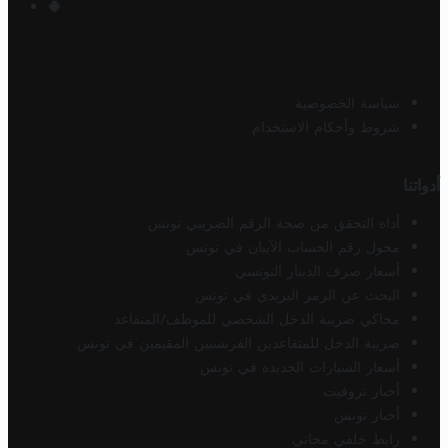
سياسة الخصوصية
شروط وأحكام الاستخدام
أدواتنا
أداة التحقق من صحة الرقم الضريبي تونس
محول رقم الحساب الآيبان في تونس
أسعار صرف الدينار التونسي
البحث عن الرمز البريدي في تونس
محاكي ضريبة الدخل الشخصي للموظف/المتقاعد
ضريبة الدخل للمتقاعدين الفرنسيين المقيمين في تونس
أسعار السيارات الجديدة في تونس
أخبار تروفيت
أخبار تونس
رابط خلفي مجاني