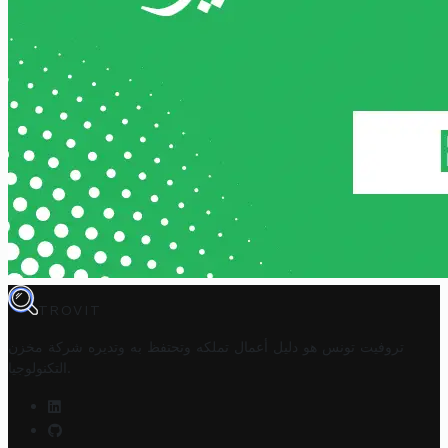
TROVIT
تروفيت تونس هو دليل أعمال تملكه وتحتفظ به وتديره
شركة مخزن
.
التكنولوجيا