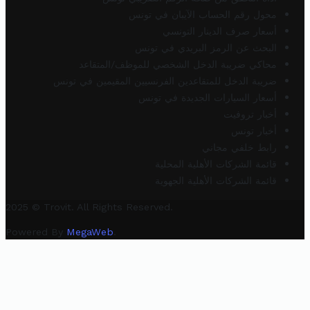
محول رقم الحساب الآيبان في تونس
أسعار صرف الدينار التونسي
البحث عن الرمز البريدي في تونس
محاكي ضريبة الدخل الشخصي للموظف/المتقاعد
ضريبة الدخل للمتقاعدين الفرنسيين المقيمين في تونس
أسعار السيارات الجديدة في تونس
أخبار تروفيت
أخبار تونس
رابط خلفي مجاني
قائمة الشركات الأهلية المحلية
قائمة الشركات الأهلية الجهوية
2025 © Trovit. All Rights Reserved.
Powered By
MegaWeb
.