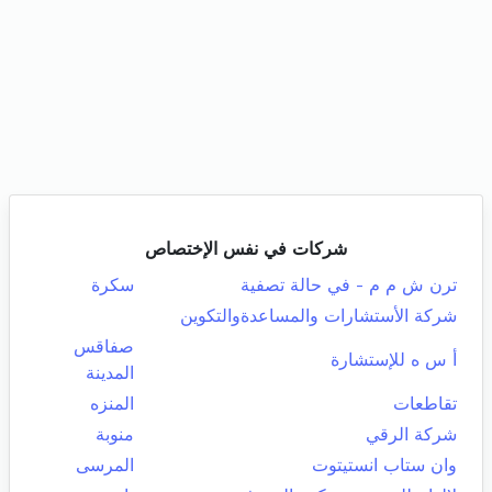
شركات في نفس الإختصاص
ترن ش م م - في حالة تصفية
سكرة
شركة الأستشارات والمساعدةوالتكوين
صفاقس
أ س ه للإستشارة
المدينة
تقاطعات
المنزه
شركة الرقي
منوبة
وان ستاب انستيتوت
المرسى