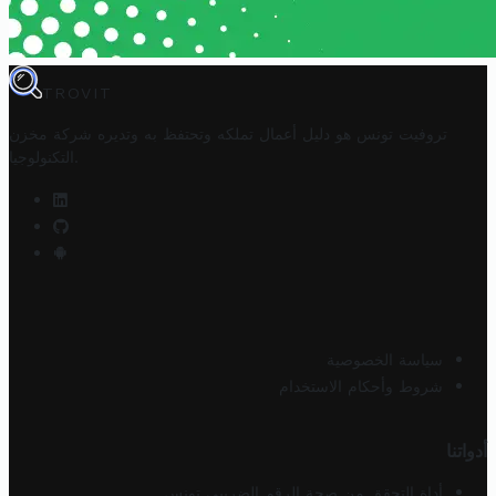
TROVIT
تروفيت تونس هو دليل أعمال تملكه وتحتفظ به وتديره
شركة مخزن
.
التكنولوجيا
سياسة الخصوصية
شروط وأحكام الاستخدام
أدواتنا
أداة التحقق من صحة الرقم الضريبي تونس