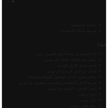
سياسة الخصوصية
شروط وأحكام الاستخدام
أدواتنا
أداة التحقق من صحة الرقم الضريبي تونس
محول رقم الحساب الآيبان في تونس
أسعار صرف الدينار التونسي
البحث عن الرمز البريدي في تونس
محاكي ضريبة الدخل الشخصي للموظف/المتقاعد
ضريبة الدخل للمتقاعدين الفرنسيين المقيمين في تونس
أسعار السيارات الجديدة في تونس
أخبار تروفيت
أخبار تونس
رابط خلفي مجاني