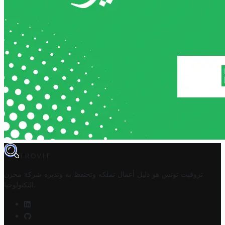
TROVIT
تروفيت تونس هو دليل أعمال تملكه وتحتفظ به وتديره
شركة مخزن
.
التكنولوجيا