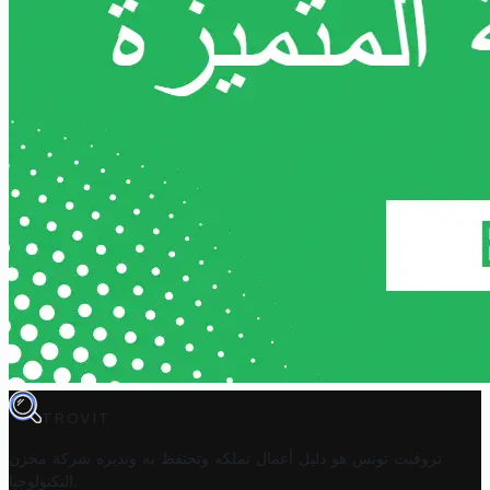
TROVIT
تروفيت تونس هو دليل أعمال تملكه وتحتفظ به وتديره
شركة مخزن
.
التكنولوجيا