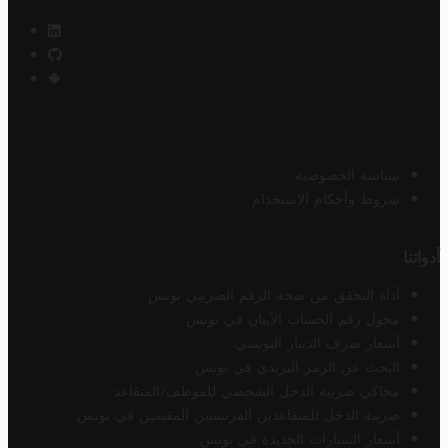
سياسة الخصوصية
شروط وأحكام الاستخدام
أدواتنا
أداة التحقق من صحة الرقم الضريبي تونس
محول رقم الحساب الآيبان في تونس
أسعار صرف الدينار التونسي
البحث عن الرمز البريدي في تونس
محاكي ضريبة الدخل الشخصي للموظف/المتقاعد
ضريبة الدخل للمتقاعدين الفرنسيين المقيمين في تونس
أسعار السيارات الجديدة في تونس