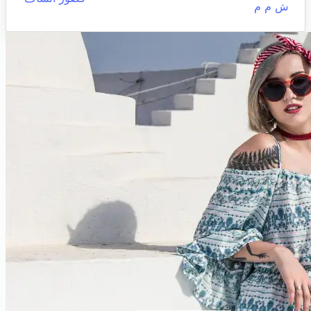
ش م م