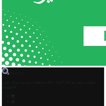
TROVIT
تروفيت تونس هو دليل أعمال تملكه وتحتفظ به وتديره
شركة مخزن
.
التكنولوجيا