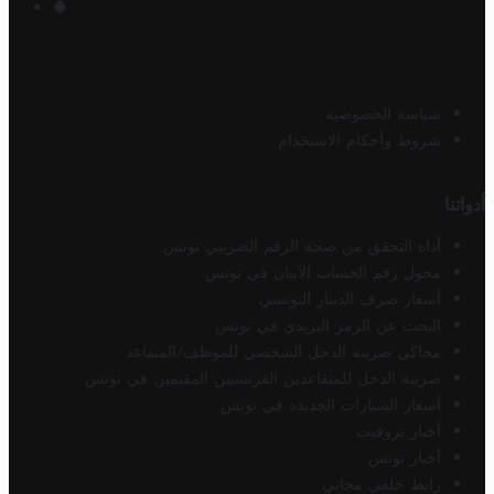
سياسة الخصوصية
شروط وأحكام الاستخدام
أدواتنا
أداة التحقق من صحة الرقم الضريبي تونس
محول رقم الحساب الآيبان في تونس
أسعار صرف الدينار التونسي
البحث عن الرمز البريدي في تونس
محاكي ضريبة الدخل الشخصي للموظف/المتقاعد
ضريبة الدخل للمتقاعدين الفرنسيين المقيمين في تونس
أسعار السيارات الجديدة في تونس
أخبار تروفيت
أخبار تونس
رابط خلفي مجاني