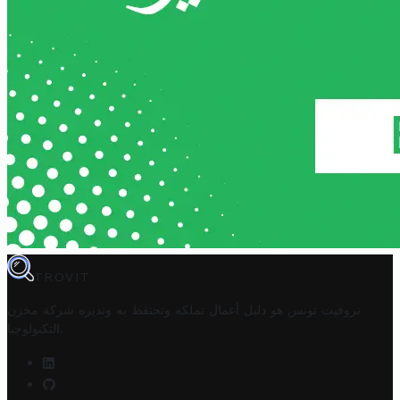
TROVIT
تروفيت تونس هو دليل أعمال تملكه وتحتفظ به وتديره
شركة مخزن
.
التكنولوجيا