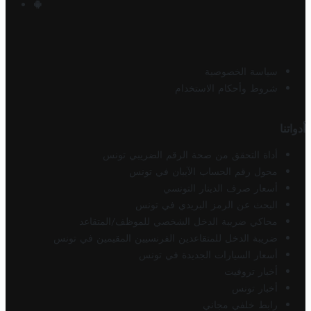
سياسة الخصوصية
شروط وأحكام الاستخدام
أدواتنا
أداة التحقق من صحة الرقم الضريبي تونس
محول رقم الحساب الآيبان في تونس
أسعار صرف الدينار التونسي
البحث عن الرمز البريدي في تونس
محاكي ضريبة الدخل الشخصي للموظف/المتقاعد
ضريبة الدخل للمتقاعدين الفرنسيين المقيمين في تونس
أسعار السيارات الجديدة في تونس
أخبار تروفيت
أخبار تونس
رابط خلفي مجاني