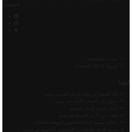
.
التكنولوجيا
سياسة الخصوصية
شروط وأحكام الاستخدام
أدواتنا
أداة التحقق من صحة الرقم الضريبي تونس
محول رقم الحساب الآيبان في تونس
أسعار صرف الدينار التونسي
البحث عن الرمز البريدي في تونس
محاكي ضريبة الدخل الشخصي للموظف/المتقاعد
ضريبة الدخل للمتقاعدين الفرنسيين المقيمين في تونس