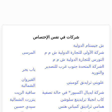
شركات في نفس الإختصاص
ش جيستام الدولية
شركة الأولى للتجارة الدولية ش م م
المرسى
النورس للتجارة الدولية ش م م
ااشركة المتحدة جنوب غرب للتصدير
باب بحر
والتوريد
القيروان
علويني ترايدنق كومبني
الشمالية
شركة ايديال اكسبور* في حالة تصفية
ساقية الزيت
كاب انجيلا ترايدينغ سلوشن
بنزرت الشمالية
همامي ترادينق كمباني هتس
سيدي حسين