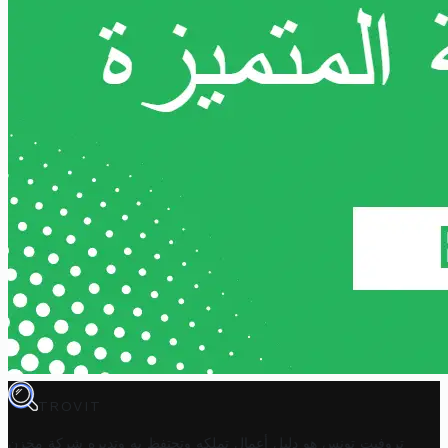
TROVIT
تروفيت تونس هو دليل أعمال تملكه وتحتفظ به وتديره
شركة مخزن