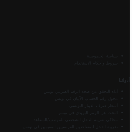
سياسة الخصوصية
شروط وأحكام الاستخدام
أدواتنا
أداة التحقق من صحة الرقم الضريبي تونس
محول رقم الحساب الآيبان في تونس
أسعار صرف الدينار التونسي
البحث عن الرمز البريدي في تونس
محاكي ضريبة الدخل الشخصي للموظف/المتقاعد
ضريبة الدخل للمتقاعدين الفرنسيين المقيمين في تونس