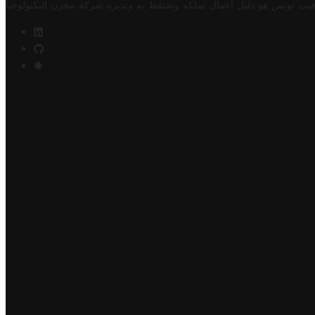
فيت تونس هو دليل أعمال تملكه وتحتفظ به وتديره
شركة مخزن التكنولوجيا