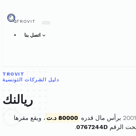
TROVIT
اتصل بنا
TROVIT
دليل الشركات التونسية
ريالنك
80000 د.ت
، ويقع مقرها
تحت الرقم
0767244D
.