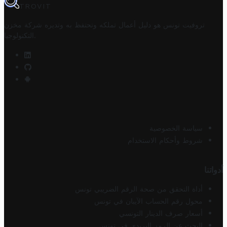
TROVIT
تروفيت تونس هو دليل أعمال تملكه وتحتفظ به وتديره
شركة مخزن
.
التكنولوجيا
سياسة الخصوصية
شروط وأحكام الاستخدام
أدواتنا
أداة التحقق من صحة الرقم الضريبي تونس
محول رقم الحساب الآيبان في تونس
أسعار صرف الدينار التونسي
البحث عن الرمز البريدي في تونس