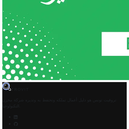
TROVIT
تروفيت تونس هو دليل أعمال تملكه وتحتفظ به وتديره
شركة مخزن
.
التكنولوجيا