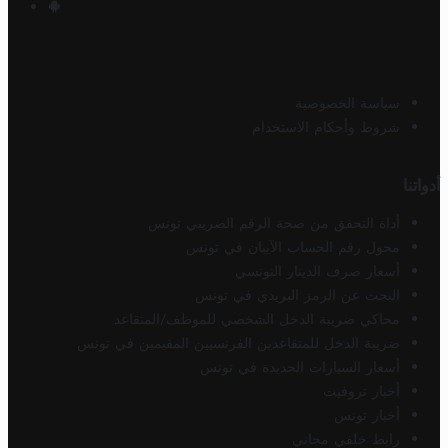
سياسة الخصوصية
شروط وأحكام الاستخدام
أدواتنا
أداة التحقق من صحة الرقم الضريبي تونس
محول رقم الحساب الآيبان في تونس
أسعار صرف الدينار التونسي
البحث عن الرمز البريدي في تونس
محاكي ضريبة الدخل الشخصي للموظف/المتقاعد
ضريبة الدخل للمتقاعدين الفرنسيين المقيمين في تونس
أسعار السيارات الجديدة في تونس
أخبار تروفيت
أخبار تونس
رابط خلفي مجاني