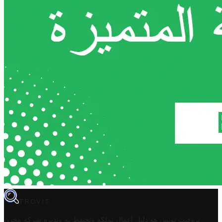
TROVIT
تروفيت تونس هو دليل أعمال تملكه وتحتفظ به وتديره
شركة مخزن