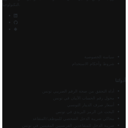
.
التكنولوجيا
سياسة الخصوصية
شروط وأحكام الاستخدام
أدواتنا
أداة التحقق من صحة الرقم الضريبي تونس
محول رقم الحساب الآيبان في تونس
أسعار صرف الدينار التونسي
البحث عن الرمز البريدي في تونس
محاكي ضريبة الدخل الشخصي للموظف/المتقاعد
ضريبة الدخل للمتقاعدين الفرنسيين المقيمين في تونس