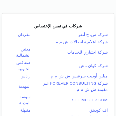
شركات في نفس الإختصاص
شركة س. ج أنفو
بنقردان
شركة اعلامية اتصالات ش م م
مدنين
شركة اختياري للخدمات
الشمالية
صفاقس
شركة كوان تاش
الجنوبية
ميلين أوديت سرفيس ش ش م م
رادس
شركة FOREVER CONSULTING غير
المهدية
مقيمة ش ش م م
سوسة
STE MECH 2 COM
المدينة
اف كودينق
منيهلة