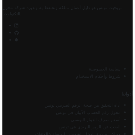
تروفيت تونس هو دليل أعمال تملكه وتحتفظ به وتديره
شركة مخزن
.
التكنولوجيا
سياسة الخصوصية
شروط وأحكام الاستخدام
أدواتنا
أداة التحقق من صحة الرقم الضريبي تونس
محول رقم الحساب الآيبان في تونس
أسعار صرف الدينار التونسي
البحث عن الرمز البريدي في تونس
محاكي ضريبة الدخل الشخصي للموظف/المتقاعد