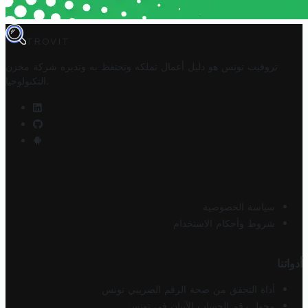
TROVIT
تروفيت تونس هو دليل أعمال تملكه وتحتفظ به وتديره
شركة مخزن
.
التكنولوجيا
سياسة الخصوصية
شروط وأحكام الاستخدام
أدواتنا
أداة التحقق من صحة الرقم الضريبي تونس
محول رقم الحساب الآيبان في تونس