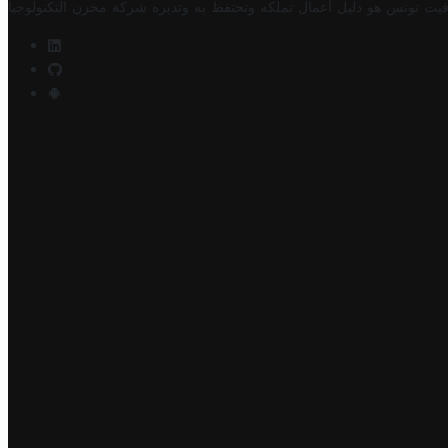
فيت تونس هو دليل أعمال تملكه وتحتفظ به وتديره
شركة مخزن التكنولوجيا