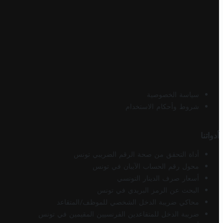
سياسة الخصوصية
شروط وأحكام الاستخدام
أدواتنا
أداة التحقق من صحة الرقم الضريبي تونس
محول رقم الحساب الآيبان في تونس
أسعار صرف الدينار التونسي
البحث عن الرمز البريدي في تونس
محاكي ضريبة الدخل الشخصي للموظف/المتقاعد
ضريبة الدخل للمتقاعدين الفرنسيين المقيمين في تونس