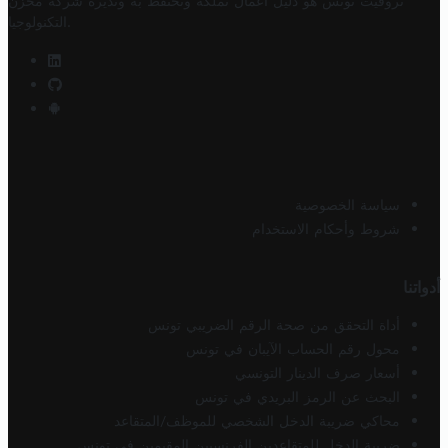
تروفيت تونس هو دليل أعمال تملكه وتحتفظ به وتديره
شركة مخزن
.
التكنولوجيا
سياسة الخصوصية
شروط وأحكام الاستخدام
أدواتنا
أداة التحقق من صحة الرقم الضريبي تونس
محول رقم الحساب الآيبان في تونس
أسعار صرف الدينار التونسي
البحث عن الرمز البريدي في تونس
محاكي ضريبة الدخل الشخصي للموظف/المتقاعد
ضريبة الدخل للمتقاعدين الفرنسيين المقيمين في تونس