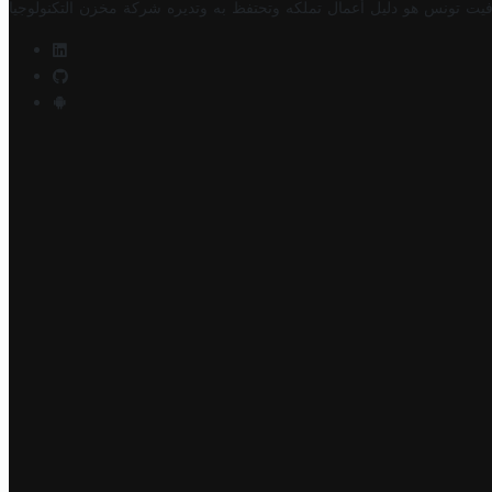
فيت تونس هو دليل أعمال تملكه وتحتفظ به وتديره
شركة مخزن التكنولوجيا