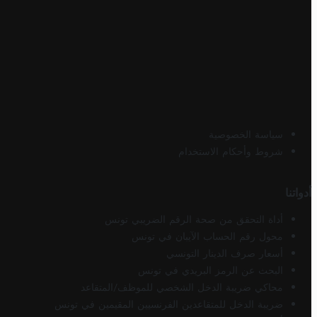
سياسة الخصوصية
شروط وأحكام الاستخدام
أدواتنا
أداة التحقق من صحة الرقم الضريبي تونس
محول رقم الحساب الآيبان في تونس
أسعار صرف الدينار التونسي
البحث عن الرمز البريدي في تونس
محاكي ضريبة الدخل الشخصي للموظف/المتقاعد
ضريبة الدخل للمتقاعدين الفرنسيين المقيمين في تونس