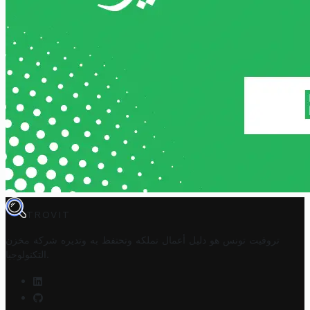
TROVIT
تروفيت تونس هو دليل أعمال تملكه وتحتفظ به وتديره
شركة مخزن
.
التكنولوجيا