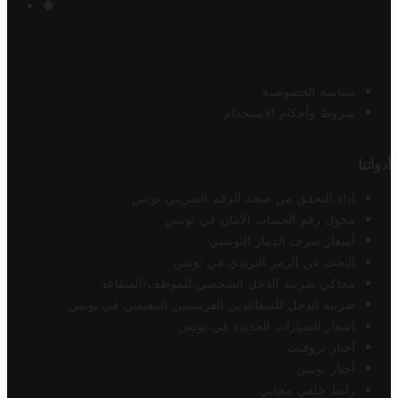
سياسة الخصوصية
شروط وأحكام الاستخدام
أدواتنا
أداة التحقق من صحة الرقم الضريبي تونس
محول رقم الحساب الآيبان في تونس
أسعار صرف الدينار التونسي
البحث عن الرمز البريدي في تونس
محاكي ضريبة الدخل الشخصي للموظف/المتقاعد
ضريبة الدخل للمتقاعدين الفرنسيين المقيمين في تونس
أسعار السيارات الجديدة في تونس
أخبار تروفيت
أخبار تونس
رابط خلفي مجاني