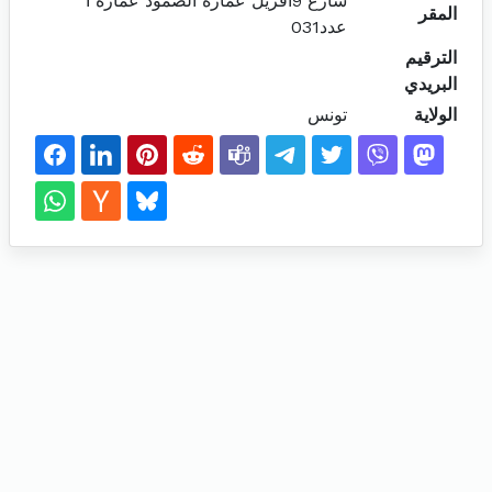
شارع 9أفريل عمارة الصمود عمارة أ
المقر
عدد031
الترقيم
البريدي
الولاية
تونس