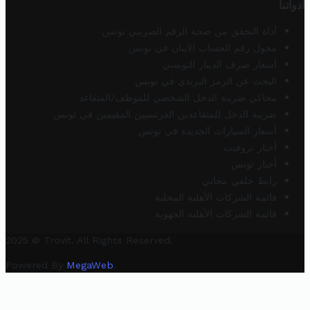
أدواتنا
أداة التحقق من صحة الرقم الضريبي تونس
محول رقم الحساب الآيبان في تونس
أسعار صرف الدينار التونسي
البحث عن الرمز البريدي في تونس
محاكي ضريبة الدخل الشخصي للموظف/المتقاعد
ضريبة الدخل للمتقاعدين الفرنسيين المقيمين في تونس
أسعار السيارات الجديدة في تونس
أخبار تروفيت
أخبار تونس
رابط خلفي مجاني
قائمة الشركات الأهلية المحلية
قائمة الشركات الأهلية الجهوية
2025 © Trovit. All Rights Reserved.
Powered By
MegaWeb
.