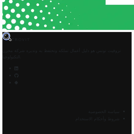
TROVIT
تروفيت تونس هو دليل أعمال تملكه وتحتفظ به وتديره
شركة مخزن
.
التكنولوجيا
سياسة الخصوصية
شروط وأحكام الاستخدام