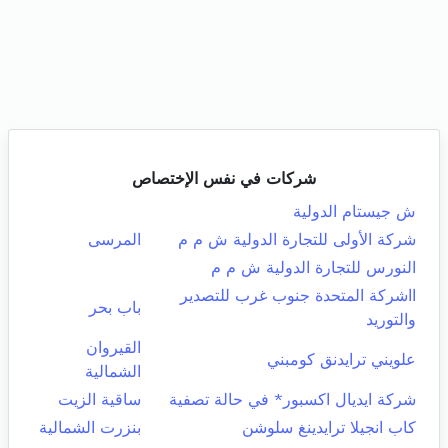
شركات في نفس الإختصاص
ش جيستام الدولية
شركة الأولى للتجارة الدولية ش م م
المرسى
النورس للتجارة الدولية ش م م
ااشركة المتحدة جنوب غرب للتصدير
باب بحر
والتوريد
القيروان
علويني ترايدنق كومبني
الشمالية
شركة ايديال اكسبور* في حالة تصفية
ساقية الزيت
كاب انجيلا ترايدينغ سلوشن
بنزرت الشمالية