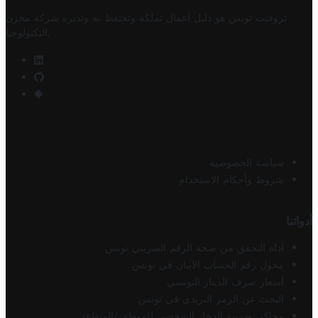
تروفيت تونس هو دليل أعمال تملكه وتحتفظ به وتديره
شركة مخزن
.
التكنولوجيا
سياسة الخصوصية
شروط وأحكام الاستخدام
أدواتنا
أداة التحقق من صحة الرقم الضريبي تونس
محول رقم الحساب الآيبان في تونس
أسعار صرف الدينار التونسي
البحث عن الرمز البريدي في تونس
محاكي ضريبة الدخل الشخصي للموظف/المتقاعد