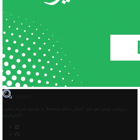
TROVIT
تروفيت تونس هو دليل أعمال تملكه وتحتفظ به وتديره
شركة مخزن
.
التكنولوجيا