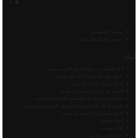
سياسة الخصوصية
شروط وأحكام الاستخدام
أدواتنا
أداة التحقق من صحة الرقم الضريبي تونس
محول رقم الحساب الآيبان في تونس
أسعار صرف الدينار التونسي
البحث عن الرمز البريدي في تونس
محاكي ضريبة الدخل الشخصي للموظف/المتقاعد
ضريبة الدخل للمتقاعدين الفرنسيين المقيمين في تونس
أسعار السيارات الجديدة في تونس
أخبار تروفيت
أخبار تونس
رابط خلفي مجاني