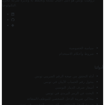
تروفيت تونس هو دليل أعمال تملكه وتحتفظ به وتديره
شركة مخزن
.
التكنولوجيا
سياسة الخصوصية
شروط وأحكام الاستخدام
أدواتنا
أداة التحقق من صحة الرقم الضريبي تونس
محول رقم الحساب الآيبان في تونس
أسعار صرف الدينار التونسي
البحث عن الرمز البريدي في تونس
محاكي ضريبة الدخل الشخصي للموظف/المتقاعد
ضريبة الدخل للمتقاعدين الفرنسيين المقيمين في تونس