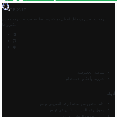
TROVIT
تروفيت تونس هو دليل أعمال تملكه وتحتفظ به وتديره
شركة مخزن
.
التكنولوجيا
سياسة الخصوصية
شروط وأحكام الاستخدام
أدواتنا
أداة التحقق من صحة الرقم الضريبي تونس
محول رقم الحساب الآيبان في تونس
أسعار صرف الدينار التونسي