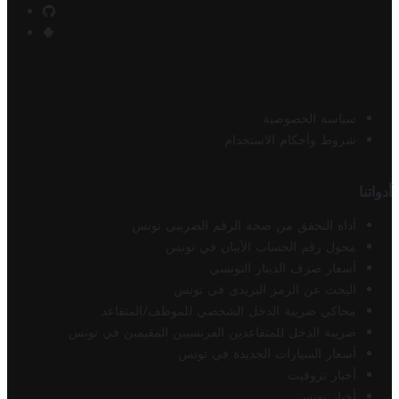
سياسة الخصوصية
شروط وأحكام الاستخدام
أدواتنا
أداة التحقق من صحة الرقم الضريبي تونس
محول رقم الحساب الآيبان في تونس
أسعار صرف الدينار التونسي
البحث عن الرمز البريدي في تونس
محاكي ضريبة الدخل الشخصي للموظف/المتقاعد
ضريبة الدخل للمتقاعدين الفرنسيين المقيمين في تونس
أسعار السيارات الجديدة في تونس
أخبار تروفيت
أخبار تونس