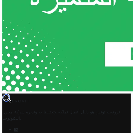
TROVIT
تروفيت تونس هو دليل أعمال تملكه وتحتفظ به وتديره
شركة مخزن
.
التكنولوجيا