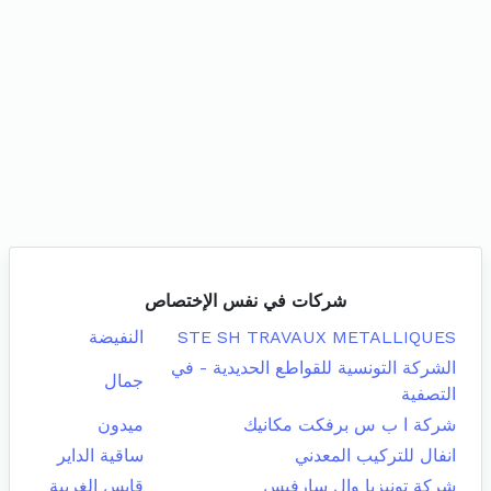
شركات في نفس الإختصاص
STE SH TRAVAUX METALLIQUES
النفيضة
الشركة التونسية للقواطع الحديدية - في
جمال
التصفية
شركة ا ب س برفكت مكانيك
ميدون
انفال للتركيب المعدني
ساقية الداير
شركة تونيزيا وال سارفيس
قابس الغربية