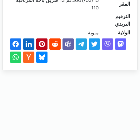
2001/03/15كم 13 طريق باجة المرناقية
المقر
110
الترقيم
البريدي
الولاية
منوبة