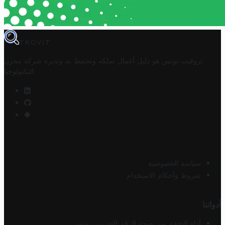
TROVIT
تروفيت تونس هو دليل أعمال تملكه وتحتفظ به وتديره
شركة مخزن
.
التكنولوجيا
سياسة الخصوصية
شروط وأحكام الاستخدام
أدواتنا
أداة التحقق من صحة الرقم الضريبي تونس