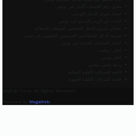
محول رقم الحساب الآيبان في تونس
أسعار صرف الدينار التونسي
البحث عن الرمز البريدي في تونس
محاكي ضريبة الدخل الشخصي للموظف/المتقاعد
ضريبة الدخل للمتقاعدين الفرنسيين المقيمين في تونس
أسعار السيارات الجديدة في تونس
أخبار تروفيت
أخبار تونس
رابط خلفي مجاني
قائمة الشركات الأهلية المحلية
قائمة الشركات الأهلية الجهوية
2025 © Trovit. All Rights Reserved.
Powered By
MegaWeb
.