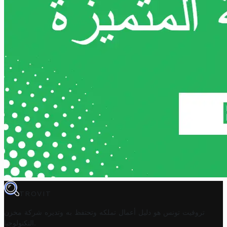
TROVIT
تروفيت تونس هو دليل أعمال تملكه وتحتفظ به وتديره
شركة مخزن
.
التكنولوجيا