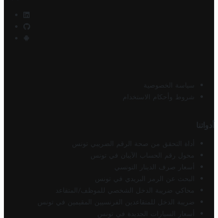
سياسة الخصوصية
شروط وأحكام الاستخدام
أدواتنا
أداة التحقق من صحة الرقم الضريبي تونس
محول رقم الحساب الآيبان في تونس
أسعار صرف الدينار التونسي
البحث عن الرمز البريدي في تونس
محاكي ضريبة الدخل الشخصي للموظف/المتقاعد
ضريبة الدخل للمتقاعدين الفرنسيين المقيمين في تونس
أسعار السيارات الجديدة في تونس