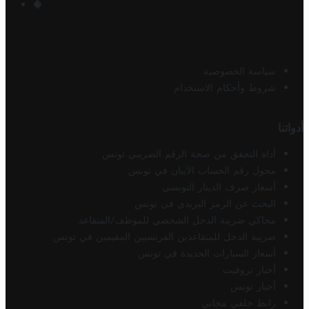
سياسة الخصوصية
شروط وأحكام الاستخدام
أدواتنا
أداة التحقق من صحة الرقم الضريبي تونس
محول رقم الحساب الآيبان في تونس
أسعار صرف الدينار التونسي
البحث عن الرمز البريدي في تونس
محاكي ضريبة الدخل الشخصي للموظف/المتقاعد
ضريبة الدخل للمتقاعدين الفرنسيين المقيمين في تونس
أسعار السيارات الجديدة في تونس
أخبار تروفيت
أخبار تونس
رابط خلفي مجاني