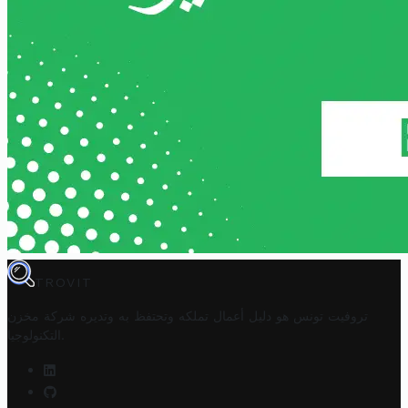
TROVIT
تروفيت تونس هو دليل أعمال تملكه وتحتفظ به وتديره
شركة مخزن
.
التكنولوجيا