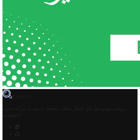
TROVIT
تروفيت تونس هو دليل أعمال تملكه وتحتفظ به وتديره
شركة مخزن
.
التكنولوجيا