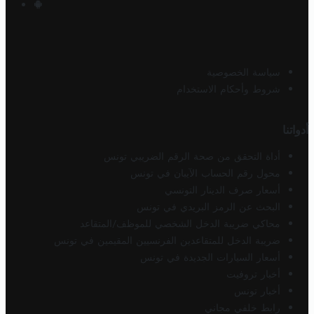
سياسة الخصوصية
شروط وأحكام الاستخدام
أدواتنا
أداة التحقق من صحة الرقم الضريبي تونس
محول رقم الحساب الآيبان في تونس
أسعار صرف الدينار التونسي
البحث عن الرمز البريدي في تونس
محاكي ضريبة الدخل الشخصي للموظف/المتقاعد
ضريبة الدخل للمتقاعدين الفرنسيين المقيمين في تونس
أسعار السيارات الجديدة في تونس
أخبار تروفيت
أخبار تونس
رابط خلفي مجاني