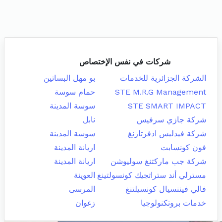
شركات في نفس الإختصاص
الشركة الجزائرية للخدمات
بو مهل البساتين
STE M.R.G Management
حمام سوسة
STE SMART IMPACT
سوسة المدينة
شركة جازي سرفيس
نابل
شركة فيدليس ادفرتازنغ
سوسة المدينة
فون كونسابت
اريانة المدينة
شركة جب ماركتنغ سوليوشن
اريانة المدينة
مسترلي أند ستراتجيك كونسولتينغ
العوينة
فالي فيننسيال كونسيلتنغ
المرسى
خدمات بروتكنولوجيا
زغوان