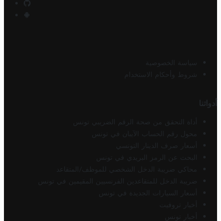
سياسة الخصوصية
شروط وأحكام الاستخدام
أدواتنا
أداة التحقق من صحة الرقم الضريبي تونس
محول رقم الحساب الآيبان في تونس
أسعار صرف الدينار التونسي
البحث عن الرمز البريدي في تونس
محاكي ضريبة الدخل الشخصي للموظف/المتقاعد
ضريبة الدخل للمتقاعدين الفرنسيين المقيمين في تونس
أسعار السيارات الجديدة في تونس
أخبار تروفيت
أخبار تونس