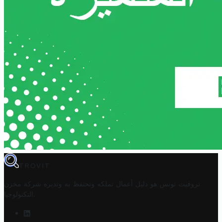
TROVIT
تروفيت تونس هو دليل أعمال تملكه وتحتفظ به وتديره
شركة مخزن
.
التكنولوجيا