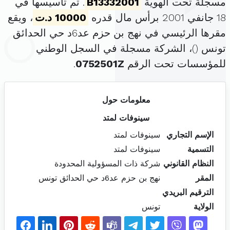
مسجلة تحت الهوية
B13332001
. تم تأسيسها في
18 جانفي 2001 برأس مال قدره
10000 د.ت
، ويقع
مقرها الرئيسي في نهج بن حزم عد6د حي الحدائق
تونس (
)، الشركة مسجلة في السجل الوطني
للمؤسسات تحت الرقم
0752501Z
.
معلومات حول
سينوفات لمتد
الإسم التجاري
سينوفات لمتد
التسمية
سينوفات لمتد
النظام القانوني
شركة ذات المسؤولية المحدودة
المقر
نهج بن حزم عد6د حي الحدائق تونس
الترقيم البريدي
الولاية
تونس