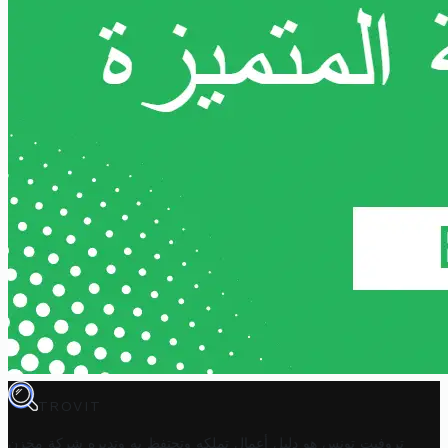
TROVIT
تروفيت تونس هو دليل أعمال تملكه وتحتفظ به وتديره
شركة مخزن