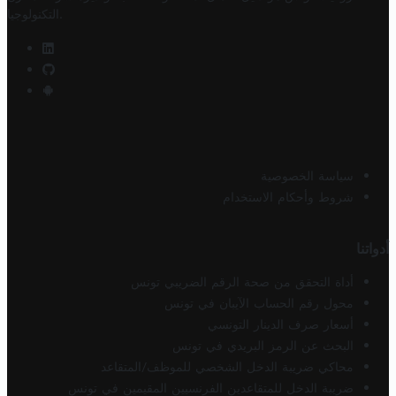
.
التكنولوجيا
سياسة الخصوصية
شروط وأحكام الاستخدام
أدواتنا
أداة التحقق من صحة الرقم الضريبي تونس
محول رقم الحساب الآيبان في تونس
أسعار صرف الدينار التونسي
البحث عن الرمز البريدي في تونس
محاكي ضريبة الدخل الشخصي للموظف/المتقاعد
ضريبة الدخل للمتقاعدين الفرنسيين المقيمين في تونس