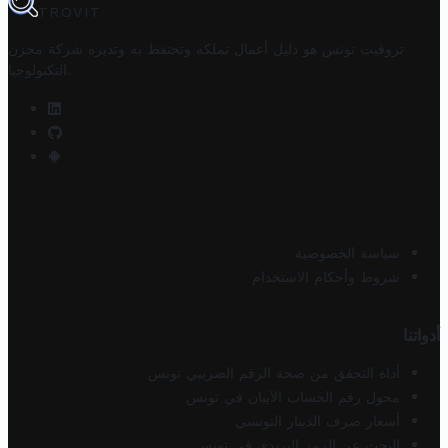
TROVIT
تروفيت تونس هو دليل أعمال تملكه وتحتفظ به وتديره
شركة مخزن
.
التكنولوجيا
سياسة الخصوصية
شروط وأحكام الاستخدام
أدواتنا
أداة التحقق من صحة الرقم الضريبي تونس
محول رقم الحساب الآيبان في تونس
أسعار صرف الدينار التونسي
البحث عن الرمز البريدي في تونس