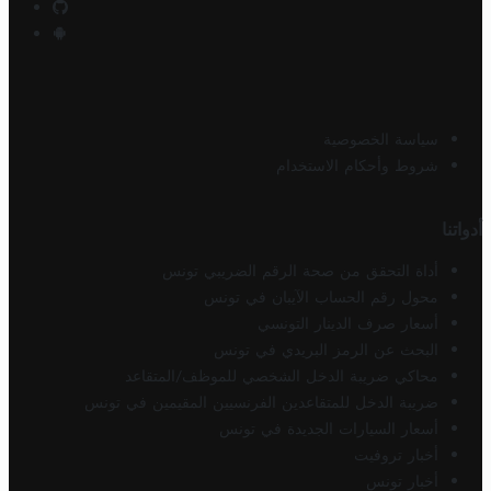
سياسة الخصوصية
شروط وأحكام الاستخدام
أدواتنا
أداة التحقق من صحة الرقم الضريبي تونس
محول رقم الحساب الآيبان في تونس
أسعار صرف الدينار التونسي
البحث عن الرمز البريدي في تونس
محاكي ضريبة الدخل الشخصي للموظف/المتقاعد
ضريبة الدخل للمتقاعدين الفرنسيين المقيمين في تونس
أسعار السيارات الجديدة في تونس
أخبار تروفيت
أخبار تونس