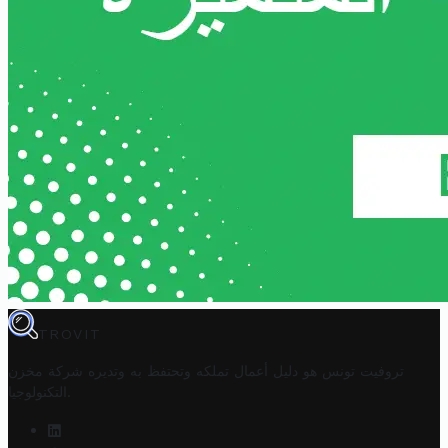
TROVIT
تروفيت تونس هو دليل أعمال تملكه وتحتفظ به وتديره
شركة مخزن
.
التكنولوجيا